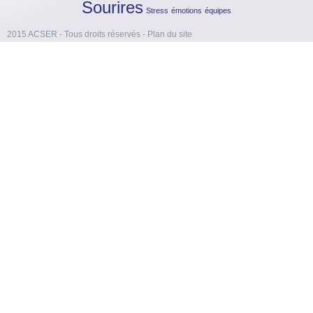
Sourires
Stress
émotions
équipes
2015 ACSER - Tous droits réservés
-
Plan du site