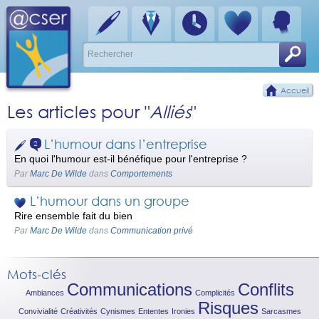
Accueil
Les articles pour "
Alliés
"
L’humour dans l’entreprise
2
En quoi l'humour est-il bénéfique pour l'entreprise ?
Par
Marc De Wilde
dans
Comportements
L’humour dans un groupe
Rire ensemble fait du bien
Par
Marc De Wilde
dans
Communication privé
Mots-clés
Communications
Conflits
Ambiances
Complicités
Risques
Convivialité
Créativités
Cynismes
Ententes
Ironies
Sarcasmes