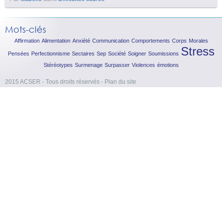
Mots-clés
Affirmation
Alimentation
Anxiété
Communication
Comportements
Corps
Morales
Stress
Pensées
Perfectionnisme
Sectaires
Sep
Société
Soigner
Soumissions
Stéréotypes
Surmenage
Surpasser
Violences
émotions
2015 ACSER - Tous droits réservés
-
Plan du site