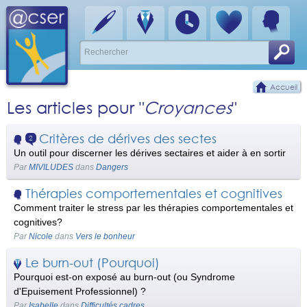
Accueil
Les articles pour "
Croyances
"
Critères de dérives des sectes
2
Un outil pour discerner les dérives sectaires et aider à en sortir
Par
MIVILUDES
dans
Dangers
Thérapies comportementales et cognitives
Comment traiter le stress par les thérapies comportementales et
cognitives?
Par
Nicole
dans
Vers le bonheur
Le burn-out (Pourquoi)
Pourquoi est-on exposé au burn-out (ou Syndrome
d'Epuisement Professionnel) ?
Par
Isabelle
dans
Difficultés cadres