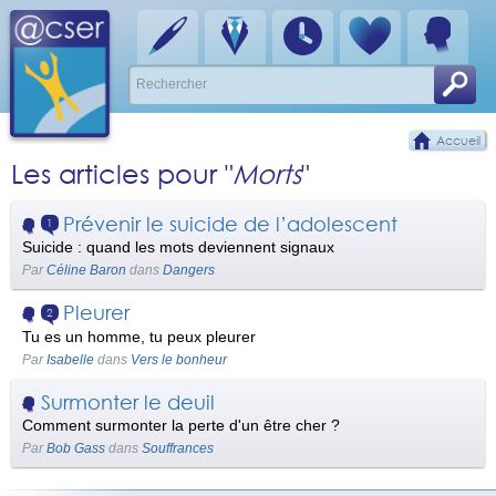
Accueil
Les articles pour "
Morts
"
Prévenir le suicide de l’adolescent
1
Suicide : quand les mots deviennent signaux
Par
Céline Baron
dans
Dangers
Pleurer
2
Tu es un homme, tu peux pleurer
Par
Isabelle
dans
Vers le bonheur
Surmonter le deuil
Comment surmonter la perte d'un être cher ?
Par
Bob Gass
dans
Souffrances