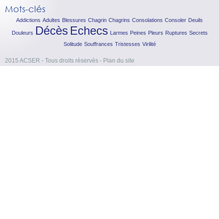
Mots-clés
Addictions
Adultes
Blessures
Chagrin
Chagrins
Consolations
Consoler
Deuils
Décès
Echecs
Douleurs
Larmes
Peines
Pleurs
Ruptures
Secrets
Solitude
Souffrances
Tristesses
Virilité
2015 ACSER - Tous droits réservés
-
Plan du site