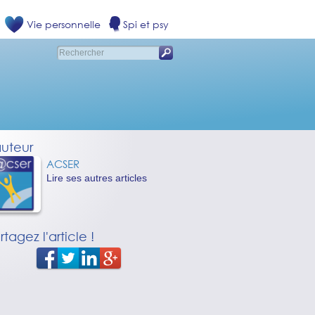
Vie personnelle
Spi et psy
auteur
ACSER
Lire ses autres articles
rtagez l'article !