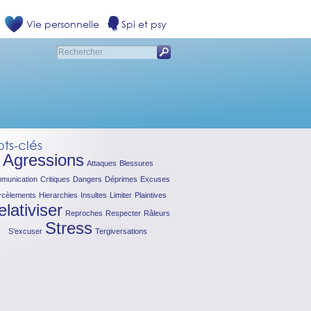
Vie personnelle
Spi et psy
ts-clés
Agressions
Attaques
Blessures
munication
Critiques
Dangers
Déprimes
Excuses
rcèlements
Hierarchies
Insultes
Limiter
Plaintives
lativiser
Reproches
Respecter
Râleurs
Stress
S’excuser
Tergiversations