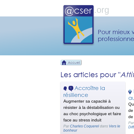
Pour mieux v
professionne
Accueil
Les articles pour "
Atti
Accroître la
1
résilience
au
Augmenter sa capacité à
Qu
résister à la déstabilisation ou
de
au choc psychologique et faire
de
face au stress induit
Pa
Par
Charles Coquerel
dans
Vers le
Dif
bonheur