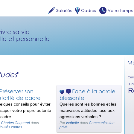
Salariés
Cadres
Votre temps
ivre sa vie
lle et personnelle
Mo
tudes
"
Com
Ha
Re
Face à la parole
Préserver son
5
torité de cadre
blessante
elques conseils pour éviter
Quelles sont les bonnes et les
 saper votre propre autorité
mauvaises attitudes face aux
 cadre
agressions verbales ?
r
Charles Coquerel
dans
Par
Isabelle
dans
Communication
ficultés cadres
privé