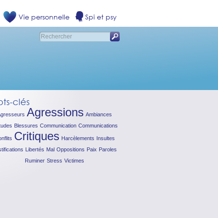
Vie personnelle
Spi et psy
ts-clés
Agressions
gresseurs
Ambiances
itudes
Blessures
Communication
Communications
Critiques
nflits
Harcèlements
Insultes
tifications
Libertés
Mal
Oppositions
Paix
Paroles
Ruminer
Stress
Victimes