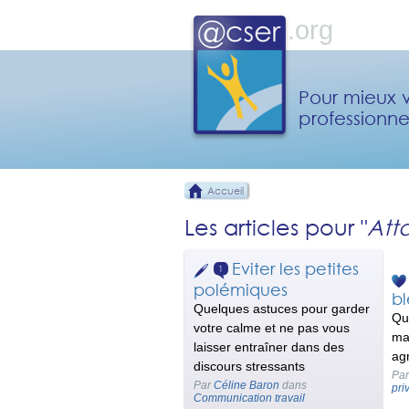
Pour mieux v
professionne
Accueil
Les articles pour "
Att
Eviter les petites
1
polémiques
bl
Quelques astuces pour garder
Qu
votre calme et ne pas vous
ma
laisser entraîner dans des
ag
discours stressants
Pa
Par
Céline Baron
dans
pri
Communication travail