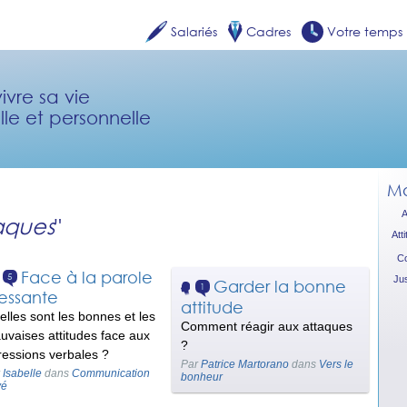
Salariés
Cadres
Votre temps
ivre sa vie
lle et personnelle
Mo
A
aques
"
Att
Co
Face à la parole
5
Jus
Garder la bonne
1
essante
attitude
elles sont les bonnes et les
Comment réagir aux attaques
uvaises attitudes face aux
?
ressions verbales ?
Par
Patrice Martorano
dans
Vers le
r
Isabelle
dans
Communication
bonheur
vé