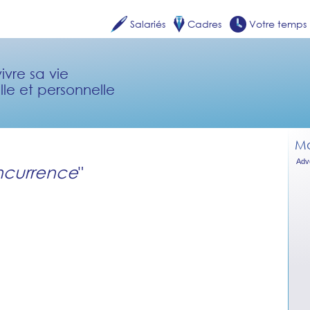
Salariés
Cadres
Votre temps
ivre sa vie
lle et personnelle
Mo
Adv
currence
"