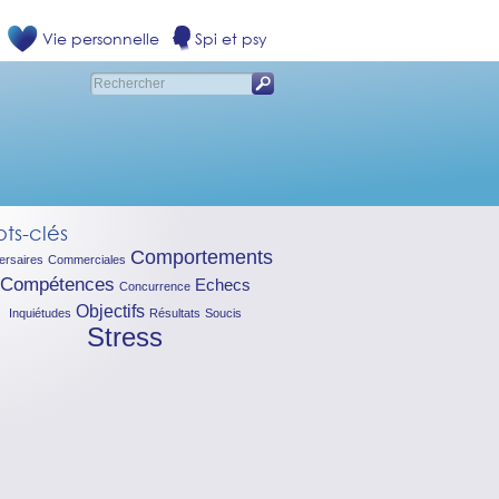
Vie personnelle
Spi et psy
ts-clés
Comportements
ersaires
Commerciales
Compétences
Echecs
Concurrence
Objectifs
Inquiétudes
Résultats
Soucis
Stress