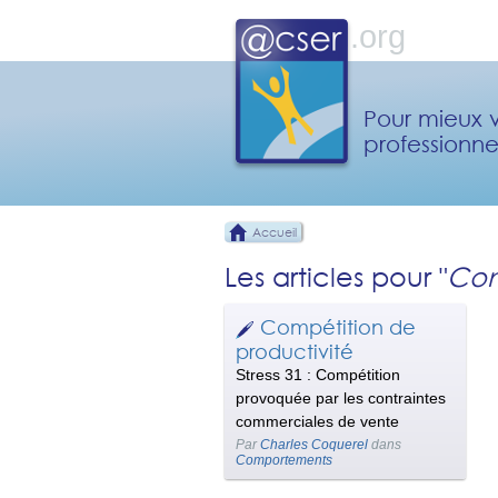
Pour mieux v
professionne
Accueil
Les articles pour "
Con
Compétition de
productivité
Stress 31 : Compétition
provoquée par les contraintes
commerciales de vente
Par
Charles Coquerel
dans
Comportements