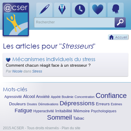
Accueil
Les articles pour "
Stresseurs
"
Mécanismes individuels du stress
Comment chacun réagit face à un stresseur ?
Par
Nicole
dans
Stress
Mots-clés
Confiance
Alcool
Anxiété
Agressivité
Appétit
Boulimie
Concentration
Dépressions
Douleurs
Erreurs
Doutes
Démotivations
Estimes
Fatigue
Irritabilité
Mémoire
Hyperactivité
Psychologiques
Sommeil
Tabac
2015 ACSER - Tous droits réservés
-
Plan du site