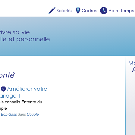
Salariés
Cadres
Votre temps
ivre sa vie
lle et personnelle
Mo
onté
"
Améliorer votre
2
ariage 1
ois conseils Entente du
uple
r
Bob Gass
dans
Couple