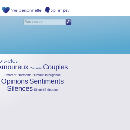
Vie personnelle
Spi et psy
ts-clés
Amoureux
Couples
Conseils
Divorcer
Harmonie
Humour
Intelligence
Opinions
Sentiments
Silences
Sincèrité
écouter