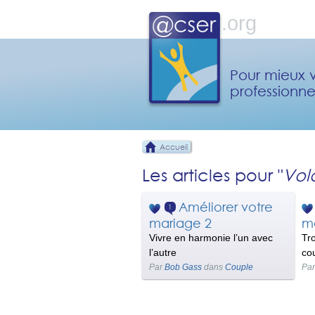
Pour mieux v
professionne
Accueil
Les articles pour "
Vol
Améliorer votre
1
mariage 2
m
Vivre en harmonie l’un avec
Tr
l’autre
co
Par
Bob Gass
dans
Couple
Pa