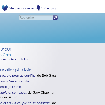
Vie personnelle
Spi et psy
auteur
b Gass
e ses autres articles
ur aller plus loin
 parole pour aujourd'hui
de
Bob Gass
ssion Vie et Famille
mille je t'aime
ouple et complices
de
Gary Chapman
itions
Farel
)
le et Lui un couple ça se construit !
de