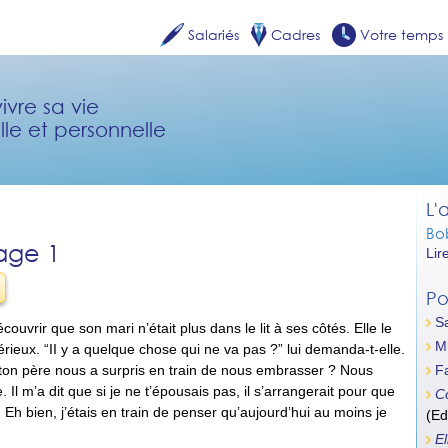
Salariés
Cadres
Votre temps
ivre sa vie
lle et personnelle
L'
Bo
age 1
Lir
Po
Sa
uvrir que son mari n’était plus dans le lit à ses côtés. Elle le
Mi
 sérieux. “II y a quelque chose qui ne va pas ?” lui demanda-t-elle.
où ton père nous a surpris en train de nous embrasser ? Nous
Fa
 Il m’a dit que si je ne t’épousais pas, il s’arrangerait pour que
C
 Eh bien, j’étais en train de penser qu’aujourd’hui au moins je
(Ed
El