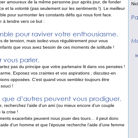
mber amoureux de la même personne jour après jour, de fonder
Nic
nce et la volonté (pas seulement sur les senti­ments !). Le meilleur
ble pour surmonter les constants défis qui nous font face.
Pa
 à tendre vers ce but :
ble pour raviver votre enthousiasme.
Mo
s de tension, mais isolez-vous régulièrement pour vous
 enfants que vous avez besoin de ces moments de solitude !
I
 vous parler.
rtez pas du prin­cipe que votre partenaire lit dans vos pensées !
 arme. Exposez vos craintes et vos aspirations ; discutez-en
ions opposées. C’est quand vous semblez toujours être
souci !
s que d’autres peuvent vous prodiguer.
, recherchez l’aide d’un ami (ou mieux encore d’un couple
 la crise !
ments exacerbés peuvent nous jouer des tours… il peut donc
 l’aide d’un homme et que l’épouse recherche l’aide d’une femme