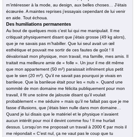
m’intéresser à la mode, au design, aux belles choses… J’étais
écœurée. A maintes reprises j’essayais cependant de lui venir
en aide. Tout échoua.
Des humiliations permanentes
Au bout de quelques mois c’est lui qui me manipulait. Il me
critiquait physiquement disant que j’étais grosse (49 kg alors),
que je ne savais pas m’habiller. Que lui seul avait un œil
esthétique et pouvait me sortir de ces fautes de goût ! Il
dévalorisait mon physique, mon travail, ma famille, mes amis. Il
traitait ma meilleure amie de « folle ». Un jour il me dit même
que mon appartement (50 m²) paraissait infiniment plus petit
que le sien (20 m²). Qu’il ne savait pas pourquoi je vivais en
banlieue. Que la banlieue était pour les « nuls ». Quand une
sommité de mon domaine me félicita publiquement pour mon
travail, il fit une scène de jalousie disant qu’il voulait
probablement « me séduire » mais qu’il ne fallait pas que je me
fasse d’illusions, que j’étais bien nulle dans mon domaine…
Quand je lui disais que le matériel et le physique n’avaient
aucun intérêt pour moi il devint comme fou ! Il me hurlait
dessus. Lorsqu’on me proposait un travail à 2000 € par mois il
me répondait « C’est nul, ça ne vaut pas le coup que tu