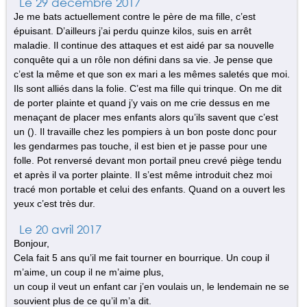
Le 29 décembre 2017
Je me bats actuellement contre le père de ma fille, c’est
épuisant. D’ailleurs j’ai perdu quinze kilos, suis en arrêt
maladie. Il continue des attaques et est aidé par sa nouvelle
conquête qui a un rôle non défini dans sa vie. Je pense que
c’est la même et que son ex mari a les mêmes saletés que moi.
Ils sont alliés dans la folie. C’est ma fille qui trinque. On me dit
de porter plainte et quand j’y vais on me crie dessus en me
menaçant de placer mes enfants alors qu’ils savent que c’est
un (). Il travaille chez les pompiers à un bon poste donc pour
les gendarmes pas touche, il est bien et je passe pour une
folle. Pot renversé devant mon portail pneu crevé piège tendu
et après il va porter plainte. Il s’est même introduit chez moi
tracé mon portable et celui des enfants. Quand on a ouvert les
yeux c’est très dur.
Le 20 avril 2017
Bonjour,
Cela fait 5 ans qu’il me fait tourner en bourrique. Un coup il
m’aime, un coup il ne m’aime plus,
un coup il veut un enfant car j’en voulais un, le lendemain ne se
souvient plus de ce qu’il m’a dit.