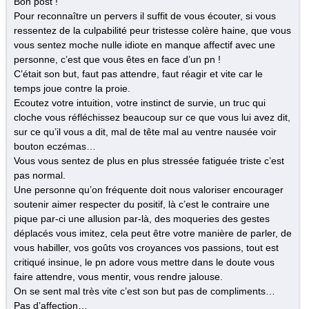
Bon post !
Pour reconnaître un pervers il suffit de vous écouter, si vous
ressentez de la culpabilité peur tristesse colère haine, que vous
vous sentez moche nulle idiote en manque affectif avec une
personne, c’est que vous êtes en face d’un pn !
C’était son but, faut pas attendre, faut réagir et vite car le
temps joue contre la proie.
Ecoutez votre intuition, votre instinct de survie, un truc qui
cloche vous réfléchissez beaucoup sur ce que vous lui avez dit,
sur ce qu’il vous a dit, mal de tête mal au ventre nausée voir
bouton eczémas…
Vous vous sentez de plus en plus stressée fatiguée triste c’est
pas normal.
Une personne qu’on fréquente doit nous valoriser encourager
soutenir aimer respecter du positif, là c’est le contraire une
pique par-ci une allusion par-là, des moqueries des gestes
déplacés vous imitez, cela peut être votre manière de parler, de
vous habiller, vos goûts vos croyances vos passions, tout est
critiqué insinue, le pn adore vous mettre dans le doute vous
faire attendre, vous mentir, vous rendre jalouse.
On se sent mal très vite c’est son but pas de compliments…
Pas d’affection…