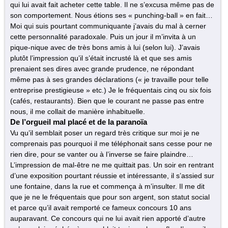
qui lui avait fait acheter cette table. Il ne s’excusa même pas de
son comportement. Nous étions ses « punching-ball » en fait…
Moi qui suis pourtant communiquante j’avais du mal à cerner
cette personnalité paradoxale. Puis un jour il m’invita à un
pique-nique avec de très bons amis à lui (selon lui). J’avais
plutôt l’impression qu’il s’était incrusté là et que ses amis
prenaient ses dires avec grande prudence, ne répondant
même pas à ses grandes déclarations (« je travaille pour telle
entreprise prestigieuse » etc.) Je le fréquentais cinq ou six fois
(cafés, restaurants). Bien que le courant ne passe pas entre
nous, il me collait de manière inhabituelle.
De l’orgueil mal placé et de la paranoïa
Vu qu’il semblait poser un regard très critique sur moi je ne
comprenais pas pourquoi il me téléphonait sans cesse pour ne
rien dire, pour se vanter ou à l’inverse se faire plaindre…
L’impression de mal-être ne me quittait pas. Un soir en rentrant
d’une exposition pourtant réussie et intéressante, il s’assied sur
une fontaine, dans la rue et commença à m’insulter. Il me dit
que je ne le fréquentais que pour son argent, son statut social
et parce qu’il avait remporté ce fameux concours 10 ans
auparavant. Ce concours qui ne lui avait rien apporté d’autre