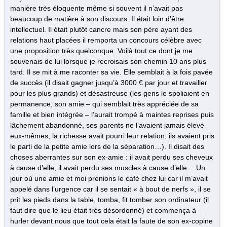
manière très éloquente même si souvent il n’avait pas
beaucoup de matière à son discours. Il était loin d’être
intellectuel. Il était plutôt cancre mais son père ayant des
relations haut placées il remporta un concours célèbre avec
une proposition très quelconque. Voilà tout ce dont je me
souvenais de lui lorsque je recroisais son chemin 10 ans plus
tard. Il se mit à me raconter sa vie. Elle semblait à la fois pavée
de succès (il disait gagner jusqu’à 3000 € par jour et travailler
pour les plus grands) et désastreuse (les gens le spoliaient en
permanence, son amie – qui semblait très appréciée de sa
famille et bien intégrée – l’aurait trompé à maintes reprises puis
lâchement abandonné, ses parents ne l’avaient jamais élevé
eux-mêmes, la richesse avait pourri leur relation, ils avaient pris
le parti de la petite amie lors de la séparation…). Il disait des
choses aberrantes sur son ex-amie : il avait perdu ses cheveux
à cause d’elle, il avait perdu ses muscles à cause d’elle… Un
jour où une amie et moi prenions le café chez lui car il m’avait
appelé dans l’urgence car il se sentait « à bout de nerfs », il se
prit les pieds dans la table, tomba, fit tomber son ordinateur (il
faut dire que le lieu était très désordonné) et commença à
hurler devant nous que tout cela était la faute de son ex-copine