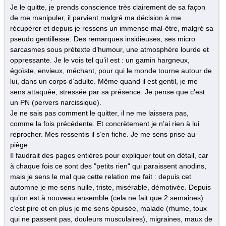
Je le quitte, je prends conscience très clairement de sa façon
de me manipuler, il parvient malgré ma décision à me
récupérer et depuis je ressens un immense mal-être, malgré sa
pseudo gentillesse. Des remarques insidieuses, ses micro
sarcasmes sous prétexte d’humour, une atmosphère lourde et
oppressante. Je le vois tel qu’il est : un gamin hargneux,
égoïste, envieux, méchant, pour qui le monde tourne autour de
lui, dans un corps d’adulte. Même quand il est gentil, je me
sens attaquée, stressée par sa présence. Je pense que c’est
un PN (pervers narcissique).
Je ne sais pas comment le quitter, il ne me laissera pas,
comme la fois précédente. Et concrètement je n’ai rien à lui
reprocher. Mes ressentis il s’en fiche. Je me sens prise au
piège.
Il faudrait des pages entières pour expliquer tout en détail, car
à chaque fois ce sont des "petits rien" qui paraissent anodins,
mais je sens le mal que cette relation me fait : depuis cet
automne je me sens nulle, triste, misérable, démotivée. Depuis
qu’on est à nouveau ensemble (cela ne fait que 2 semaines)
c’est pire et en plus je me sens épuisée, malade (rhume, toux
qui ne passent pas, douleurs musculaires), migraines, maux de