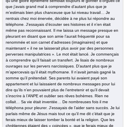
qu’une gloire éphémère semblait toujours le gonfler d’orgueil ce
que j’avais grand mal à comprendre d’autant plus que je
m’estimais bien plus chanceuse que lui niveau travail… Je
rentrais chez moi énervée, décidée à ne plus lui répondre au
téléphone. J’essayais d’écouter ses histoires et il n’en était
même pas reconnaissant. Il me laissa un message presque en
pleurant en disant que son amie l’aurait fréquenté pour sa
renommée et son carnet d’adresses (imaginaires) et que
maintenant « il ne se laisserait plus avoir par des personnes
perverses manipulatrices ». Le mot était lancé. Je commençais
à comprendre qu’il faisait un transfert. Je lisais de nombreux
ouvrages sur les pervers narcissiques. D’autant plus que je
m’apercevais qu’il était mythomane. Il n’avait jamais gagné la
somme qu’il prétendait. Ses parents lui avaient payé son
appartement et lui laissaient de nombreux messages pour lui
dire qu’ils n’en pouvaient plus de l’entretenir et qu’il devait
s’inscrire à l’ANPE et oublier ses rêves bohèmes. Rien ne
collait… Sa vie était inventée… De nombreuses fois il me
téléphona pour pleurer. J’essayais de l’aider sans succès. Je lui
parlais même de Jésus mais tout ce qu’il me dit c’était que je
ferais mieux de laisser tomber la bonté et la religion. Que les
chrétiennes étaient des « coincées », que je ferais mieux de