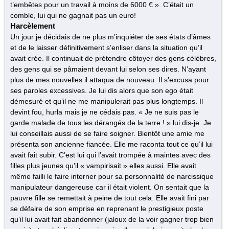
t’embêtes pour un travail à moins de 6000 € ». C’était un
comble, lui qui ne gagnait pas un euro!
Harcèlement
Un jour je décidais de ne plus m’inquiéter de ses états d’âmes
et de le laisser définitivement s’enliser dans la situation qu’il
avait crée. Il continuait de prétendre côtoyer des gens célèbres,
des gens qui se pâmaient devant lui selon ses dires. N’ayant
plus de mes nouvelles il attaqua de nouveau. Il s’excusa pour
ses paroles excessives. Je lui dis alors que son ego était
démesuré et qu’il ne me manipulerait pas plus longtemps. Il
devint fou, hurla mais je ne cédais pas. « Je ne suis pas le
garde malade de tous les dérangés de la terre ! » lui dis-je. Je
lui conseillais aussi de se faire soigner. Bientôt une amie me
présenta son ancienne fiancée. Elle me raconta tout ce qu’il lui
avait fait subir. C’est lui qui l’avait trompée à maintes avec des
filles plus jeunes qu’il « vampirisait » elles aussi. Elle avait
même failli le faire interner pour sa personnalité de narcissique
manipulateur dangereuse car il était violent. On sentait que la
pauvre fille se remettait à peine de tout cela. Elle avait fini par
se défaire de son emprise en reprenant le prestigieux poste
qu’il lui avait fait abandonner (jaloux de la voir gagner trop bien