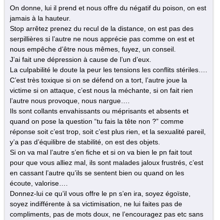
On donne, lui il prend et nous offre du négatif du poison, on est
jamais à la hauteur.
Stop arrêtez prenez du recul de la distance, on est pas des
serpillières si l’autre ne nous apprécie pas comme on est et
nous empêche d’être nous mêmes, fuyez, un conseil.
J’ai fait une dépression à cause de l’un d’eux.
La culpabilité le doute la peur les tensions les conflits stériles….
C’est très toxique si on se défend on a tort, l’autre joue la
victime si on attaque, c’est nous la méchante, si on fait rien
l’autre nous provoque, nous nargue….
Ils sont collants envahissants ou méprisants et absents et
quand on pose la question “tu fais la tête non ?” comme
réponse soit c’est trop, soit c’est plus rien, et la sexualité pareil,
y’a pas d’équilibre de stabilité, on est des objets.
Si on va mal l’autre s’en fiche et si on va bien le pn fait tout
pour que vous alliez mal, ils sont malades jaloux frustrés, c’est
en cassant l’autre qu’ils se sentent bien ou quand on les
écoute, valorise….
Donnez-lui ce qu’il vous offre le pn s’en ira, soyez égoïste,
soyez indifférente à sa victimisation, ne lui faites pas de
compliments, pas de mots doux, ne l’encouragez pas etc sans