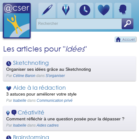
Accueil
Les articles pour "
Idées
"
Sketchnoting
Organiser ses idées grâce au Sketchnoting
Par
Céline Baron
dans
S'organiser
Aide à la rédaction
3 astuces pour améliorer votre style
Par
Isabelle
dans
Communication privé
Créativité
1
Comment réfléchir à une question posée pour la dépasser ?
Par
Isabelle
dans
Aides cadres
Brainstorming