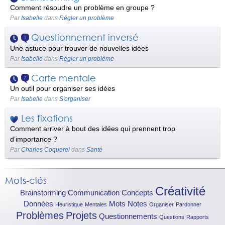
Comment résoudre un problème en groupe ?
Par
Isabelle
dans
Régler un problème
Questionnement inversé
1
Une astuce pour trouver de nouvelles idées
Par
Isabelle
dans
Régler un problème
Carte mentale
7
Un outil pour organiser ses idées
Par
Isabelle
dans
S'organiser
Les fixations
Comment arriver à bout des idées qui prennent trop
d’importance ?
Par
Charles Coquerel
dans
Santé
Mots-clés
Créativité
Brainstorming
Communication
Concepts
Données
Mots
Notes
Heuristique
Mentales
Organiser
Pardonner
Problèmes
Projets
Questionnements
Questions
Rapports