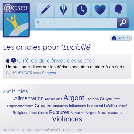
Accueil
Les articles pour "
Lucidité
"
Critères de dérives des sectes
2
Un outil pour discerner les dérives sectaires et aider à en sortir
Par
MIVILUDES
dans
Dangers
Mots-clés
Argent
Alimentation
Croyances
Antisociales
Charabia
Groupes
Influences
Isolement
Laïcité
Emprisonnements
Infiltrations
Lucidité
Ruptures
Soumissions
Religions
Rites
Rituels
Sectaires
Soigner
Violences
2015 ACSER - Tous droits réservés
-
Plan du site