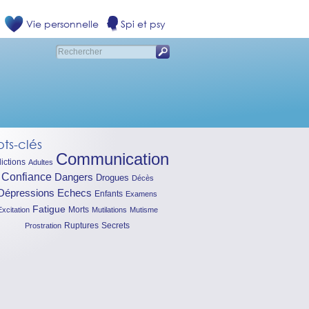
Vie personnelle
Spi et psy
ts-clés
Communication
ictions
Adultes
Confiance
Dangers
Drogues
Décès
Dépressions
Echecs
Enfants
Examens
Fatigue
Morts
Excitation
Mutilations
Mutisme
Ruptures
Secrets
Prostration