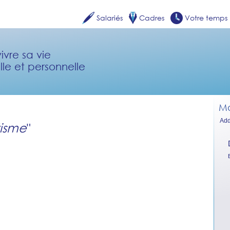
Salariés
Cadres
Votre temps
ivre sa vie
lle et personnelle
Mo
Add
isme
"