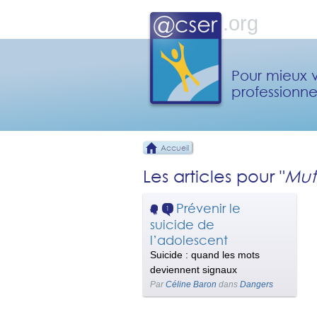
Pour mieux v
professionne
Accueil
Les articles pour "
Mut
Prévenir le
1
suicide de
l’adolescent
Suicide : quand les mots
deviennent signaux
Par
Céline Baron
dans
Dangers