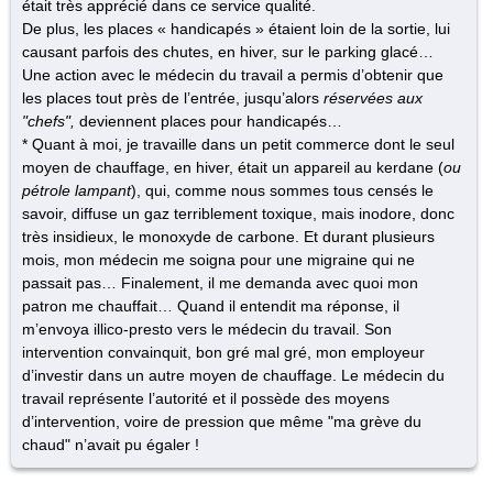
était très apprécié dans ce service qualité.
De plus, les places « handicapés » étaient loin de la sortie, lui
causant parfois des chutes, en hiver, sur le parking glacé…
Une action avec le médecin du travail a permis d’obtenir que
les places tout près de l’entrée, jusqu’alors
réservées aux
"chefs",
deviennent places pour handicapés…
* Quant à moi, je travaille dans un petit commerce dont le seul
moyen de chauffage, en hiver, était un appareil au kerdane (
ou
pétrole lampant
), qui, comme nous sommes tous censés le
savoir, diffuse un gaz terriblement toxique, mais inodore, donc
très insidieux, le monoxyde de carbone. Et durant plusieurs
mois, mon médecin me soigna pour une migraine qui ne
passait pas… Finalement, il me demanda avec quoi mon
patron me chauffait… Quand il entendit ma réponse, il
m’envoya illico-presto vers le médecin du travail. Son
intervention convainquit, bon gré mal gré, mon employeur
d’investir dans un autre moyen de chauffage. Le médecin du
travail représente l’autorité et il possède des moyens
d’intervention, voire de pression que même "ma grève du
chaud" n’avait pu égaler !