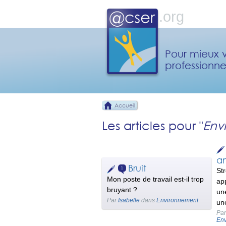
Pour mieux v
professionne
Accueil
Les articles pour "
Env
a
Bruit
1
St
Mon poste de travail est-il trop
ap
bruyant ?
un
Par
Isabelle
dans
Environnement
un
Pa
En