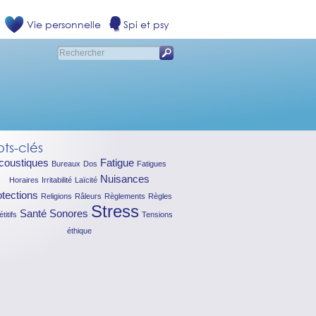
Vie personnelle
Spi et psy
ts-clés
coustiques
Fatigue
Bureaux
Dos
Fatigues
Nuisances
Horaires
Irritabilité
Laïcité
otections
Religions
Râleurs
Règlements
Règles
Stress
Santé
Sonores
titifs
Tensions
éthique