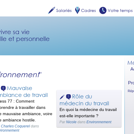
Salariés
Cadres
Votre temps
ivre sa vie
lle et personnelle
Mo
A
ironnement
"
Pr
Mauvaise
2
Répé
mbiance de travail
Rôle du
1
ress 77 : Comment
médecin du travail
prendre à travailler dans
En quoi la médecine du travail
e mauvaise ambiance, voire
est-elle importante ?
e ambiance hostile.
Par
Nicole
dans
Environnement
r
Charles Coquerel
dans
vironnement