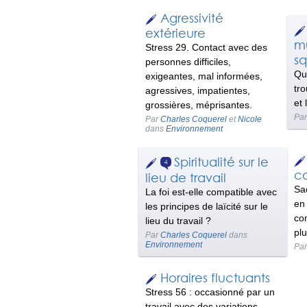
Agressivité
extérieure
m
Stress 29. Contact avec des
sq
personnes difficiles,
Qu
exigeantes, mal informées,
tr
agressives, impatientes,
et 
grossières, méprisantes.
Pa
Par
Charles Coquerel
et
Nicole
dans
Environnement
Spiritualité sur le
4
co
lieu de travail
Sa
La foi est-elle compatible avec
en 
les principes de laïcité sur le
con
lieu du travail ?
plu
Par
Charles Coquerel
dans
Environnement
Pa
Horaires fluctuants
Stress 56 : occasionné par un
travail avec des variations