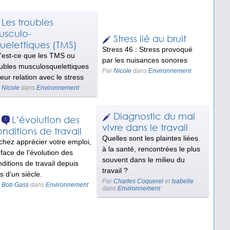
Les troubles
usculo-
Stress lié au bruit
uelettiques (TMS)
Stress 46 : Stress provoqué
'est-ce que les TMS ou
par les nuisances sonores
oubles musculosquelettiques
Par
Nicole
dans
Environnement
leur relation avec le stress
r
Nicole
dans
Environnement
Diagnostic du mal
L’évolution des
1
vivre dans le travail
nditions de travail
Quelles sont les plaintes liées
chez apprécier votre emploi,
à la santé, rencontrées le plus
face de l’évolution des
souvent dans le milieu du
ditions de travail depuis
travail ?
s d’un siècle.
Par
Charles Coquerel
et
Isabelle
r
Bob Gass
dans
Environnement
dans
Environnement